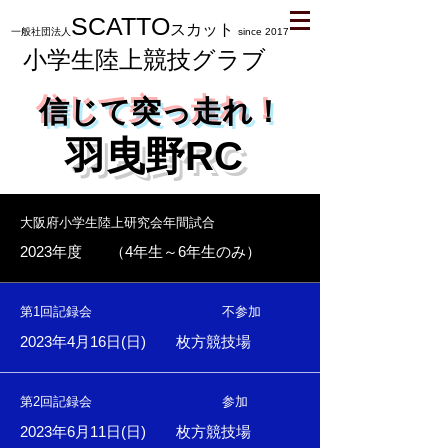
SCATTO
スカット
一般社団法人
since 2017
小学生陸上競技グラブ
信じて突っ走れ！
羽曳野RC
​大阪府小学生陸上研究会年間試合
​2023年度 （4年生～6年生のみ）
第1回記録会 不参加
2023年4月16日(日) 枚方競技場
第2回記録会 参加
2023年6月11日(日) 枚方競技場