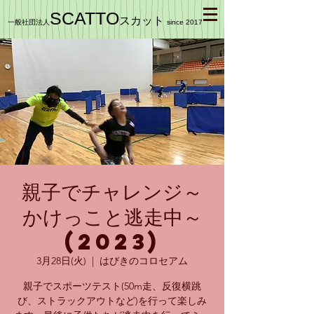
SCATTO
スカット
一般社団法人
since 2017
親子でチャレンジ～
かけっこと逃走中～
(2023)
3月28日(火)
  |  
はびきのコロセアム
親子でスポーツテスト(50m走、反復横跳
び、ストラックアウトなど)を行って楽しみ