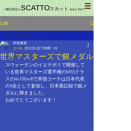
SCATTO
スカット
一般社団法人
since 2017
記事
全ての記事
井指康裕
全ての記事
2024年8月22日
読了時間: 1分
世界マスターズで銀メダル
スポーツ
スウェーデンのイエテボリで開催して
イベント
いる世界マスターズ選手権のM55クラ
スの4x100mRで井指コーチは日本代表
の4走として参加し、日本新記録で銀メ
ダルに輝きました。
おめでとうございます！