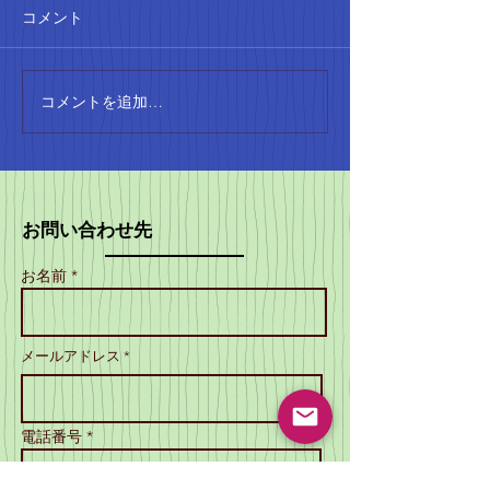
コメント
4月に入ると、本格的な陸上
のシーズンが始まります。
SCATTOの会員は、小学生か
ら大人まで、さまざまな階級
コメントを追加…
SCATTO設
で試合に参加しています。こ
年！地域のスポ
れからの季節、みんなの活躍
り上げる
が楽しみですね。 小学生の記
録会の成果 小学生の記録会で
お問い合わせ先
は、コンバインド
A（80mH、走高跳）で1位、
お名前 *
コンバインドBで2位を獲得し
ました！素晴らしい成果です
ね。これからも、みんなの成
メールアドレス *
長を見守りたいと思います。
大阪カーニバルの結果 大阪カ
ーニ
電話番号 *