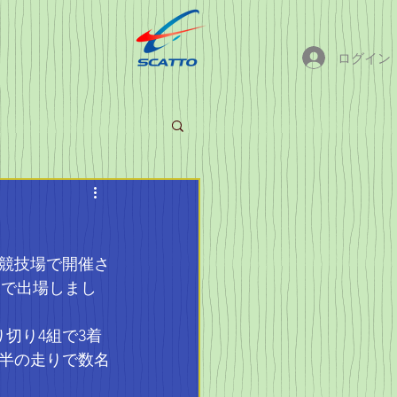
ログイン
競技場で開催さ
mで出場しまし
切り4組で3着
半の走りで数名