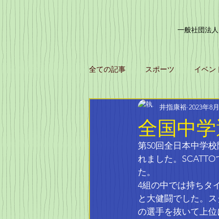
一般社団法人
全ての記事
スポーツ
イベン
井指康裕
2023年8
全国中学
第50回全日本中学
れました。SCATT
た。
4組の中では持ちタ
と大健闘でした。ス
の選手を抜いて上位