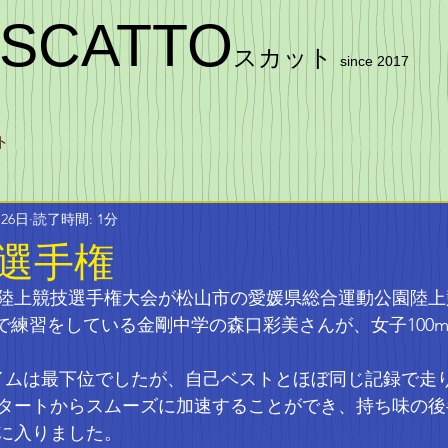
SCATTO
スカット
since 2017
ト
月26日
読了時間: 1分
選手権
校陸上競技選手権大会が松山市の
愛媛県総合運動公園陸上
Oで練習をしている金剛中学の森口彩美さんが、女子100
イムは最下位でしたが、自己ベストとほぼ同じ記録で走り
タートからスムーズに加速することができ、持ち味の後
に入りました。