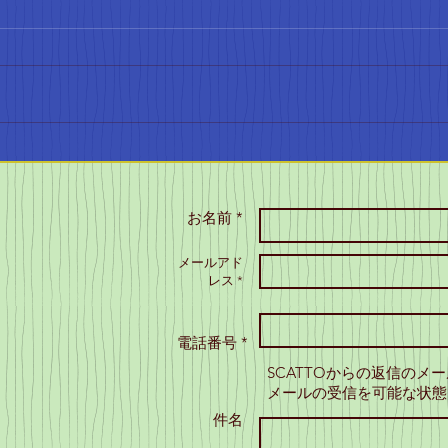
きた！
4月に入ると、本格的な陸上のシ
ーズンが始まります。SCATTOの
会員は、小学生から大人まで、
さまざまな階級で試合に参加し
SC
ています。これからの季節、み
域の
んなの活躍が楽しみですね。 小
学生の記録会の成果 小学生の記
お名前 *
録会では、コンバインド
A（80mH、走高跳）で1位、コン
メールアド
バインドBで2位を獲得しまし
レス *
た！素晴らしい成果ですね。こ
れからも、みんなの成長を見守
電話番号 *
りたいと思います。 大阪カーニ
バルの結果 大阪カーニ
SCATTOからの返信のメ
メールの受信を可能な状態
件名