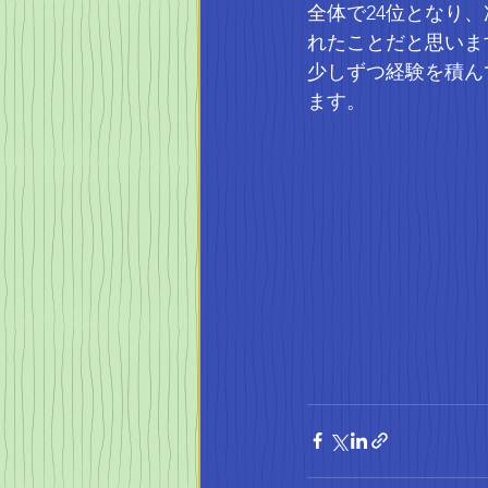
全体で24位となり
れたことだと思いま
少しずつ経験を積ん
ます。