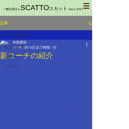
SCATTO
スカット
一般社団法人
since 2017
記事
全ての記事
井指康裕
全ての記事
2023年4月10日
読了時間: 1分
新コーチの紹介
スポーツ
イベント