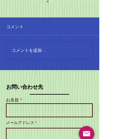
4月の陸上シーズンがや
ってきた！
コメント
4月に入ると、本格的な陸上
のシーズンが始まります。
SCATTOの会員は、小学生か
ら大人まで、さまざまな階級
コメントを追加…
SCATTO設
で試合に参加しています。こ
年！地域のスポ
れからの季節、みんなの活躍
り上げる
が楽しみですね。 小学生の記
録会の成果 小学生の記録会で
お問い合わせ先
は、コンバインド
A（80mH、走高跳）で1位、
お名前 *
コンバインドBで2位を獲得し
ました！素晴らしい成果です
ね。これからも、みんなの成
メールアドレス *
長を見守りたいと思います。
大阪カーニバルの結果 大阪カ
ーニ