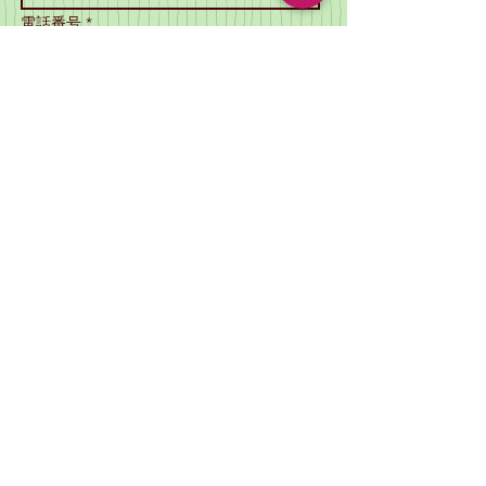
電話番号 *
SCATTOからの返信のメールが届かない場合があ
ります。
メールの受信を可能な状態にしてください。
件名
メッセージ