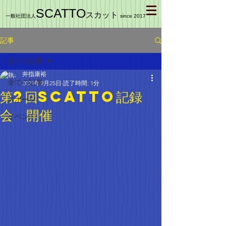
SCATTO
スカット
一般社団法人
since 2017
記事
全ての記事
井指康裕
全ての記事
2021年9月25日
読了時間: 1分
第2回SCATTO記録
スポーツ
会 開催
イベント