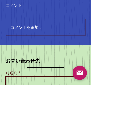
コメント
4月に入ると、本格的な陸上
のシーズンが始まります。
SCATTOの会員は、小学生か
ら大人まで、さまざまな階級
コメントを追加…
SCATTO設
で試合に参加しています。こ
年！地域のスポ
れからの季節、みんなの活躍
り上げる
が楽しみですね。 小学生の記
録会の成果 小学生の記録会で
お問い合わせ先
は、コンバインド
A（80mH、走高跳）で1位、
お名前 *
コンバインドBで2位を獲得し
ました！素晴らしい成果です
ね。これからも、みんなの成
メールアドレス *
長を見守りたいと思います。
大阪カーニバルの結果 大阪カ
ーニ
電話番号 *