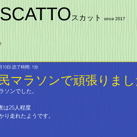
SCATTO
スカット
since 2017
ト
2月10日
読了時間: 1分
民マラソンで頑張りまし
ラソンでした。
者は25人程度
かり走れたようです。