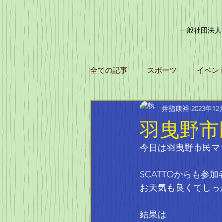
一般社団法人
全ての記事
スポーツ
イベン
井指康裕
2023年1
羽曳野市
今日は羽曳野市民マ
SCATTOからも参加
お天気も良くてしっ
結果は