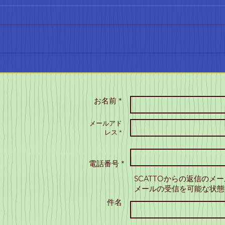
4月に入ると、本格的な陸上のシ
ーズンが始まります。SCATTOの
会員は、小学生から大人まで、
さまざまな階級で試合に参加し
SC
ています。これからの季節、み
域の
んなの活躍が楽しみですね。 小
学生の記録会の成果 小学生の記
お名前 *
録会では、コンバインド
A（80mH、走高跳）で1位、コン
メールアド
バインドBで2位を獲得しまし
レス *
た！素晴らしい成果ですね。こ
れからも、みんなの成長を見守
電話番号 *
りたいと思います。 大阪カーニ
バルの結果 大阪カーニ
SCATTOからの返信のメ
メールの受信を可能な状態
件名