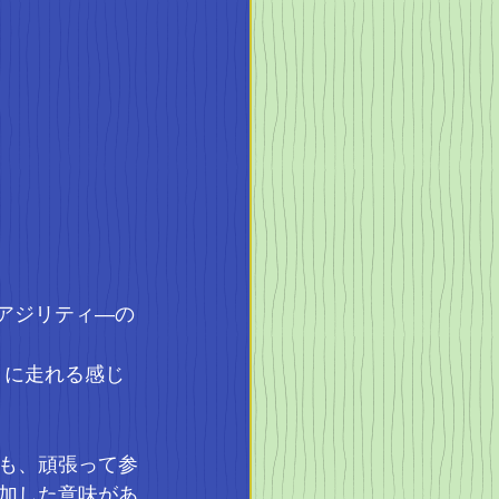
、アジリティ―の
りに走れる感じ
も、頑張って参
加した意味があ