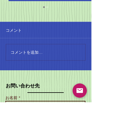
4月の陸上シーズンがや
ってきた！
コメント
4月に入ると、本格的な陸上
のシーズンが始まります。
SCATTOの会員は、小学生か
ら大人まで、さまざまな階級
コメントを追加…
SCATTO設
で試合に参加しています。こ
年！地域のスポ
れからの季節、みんなの活躍
り上げる
が楽しみですね。 小学生の記
録会の成果 小学生の記録会で
お問い合わせ先
は、コンバインド
A（80mH、走高跳）で1位、
お名前 *
コンバインドBで2位を獲得し
ました！素晴らしい成果です
ね。これからも、みんなの成
メールアドレス *
長を見守りたいと思います。
大阪カーニバルの結果 大阪カ