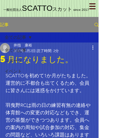
SCATTO
スカット
一般社団法人
since 2017
記事
全ての記事
井指 康裕
全ての記事
2017年5月2日
読了時間: 2分
5月になりました。
スポーツ
イベント
SCATTOを初めて1か月がたちました。
運営的に不都合も出てくるため、会員
に皆さんには迷惑をかけています。
羽曳野RCは雨の日の練習有無の連絡や
体育館への変更の対応などもでき、運
営の基盤ができつつあります。会員へ
の案内の周知や試合参加の対応、集金
の問題など、いろいろ課題はあります