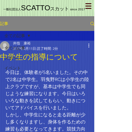
SCATTO
スカット
一般社団法人
since 2017
記事
全ての記事
井指 康裕
全ての記事
2017年8月11日
読了時間: 2分
中学生の指導について
スポーツ
イベント
今日は、体験者が5名いました。その中
で2名は中学生。羽曳野RCは小学生の陸
上クラブですが、基本は中学生でも同
じような練習になります。今日はいろ
いろな動きを試してもらい、動きにつ
いてアドバイスを行いました。
しかし、中学生になると走る距離が少
し多くなりますし、身体を作るための
練習も必要となってきます。競技力向