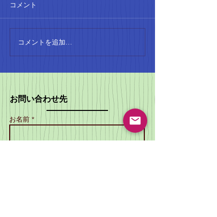
コメント
4月に入ると、本格的な陸上
のシーズンが始まります。
SCATTOの会員は、小学生か
ら大人まで、さまざまな階級
コメントを追加…
SCATTO設
で試合に参加しています。こ
年！地域のスポ
れからの季節、みんなの活躍
り上げる
が楽しみですね。 小学生の記
録会の成果 小学生の記録会で
お問い合わせ先
は、コンバインド
A（80mH、走高跳）で1位、
お名前 *
コンバインドBで2位を獲得し
ました！素晴らしい成果です
ね。これからも、みんなの成
メールアドレス *
長を見守りたいと思います。
大阪カーニバルの結果 大阪カ
ーニ
電話番号 *