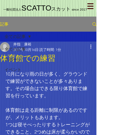
SCATTO
スカット
一般社団法人
since 2017
記事
全ての記事
井指 康裕
全ての記事
2017年10月16日
読了時間: 1分
体育館での練習
スポーツ
イベント
10月になり雨の日が多く、グラウンド
で練習ができないことが多々ありま
す。その場合はできる限り体育館で練
習を行っています。
体育館は走る距離に制限があるのです
が、メリットもあります。
1つは寝そべったりするトレーニングが
できること、2つめは床が柔らかいので