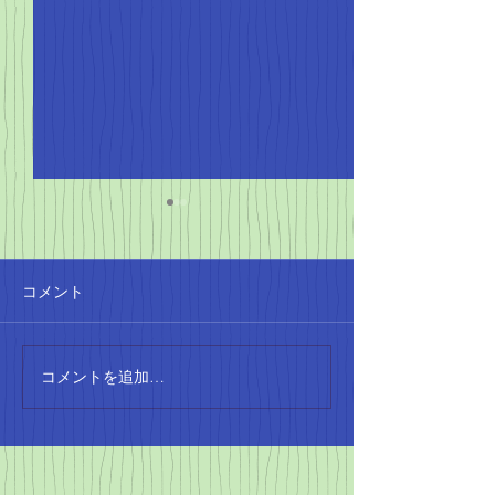
コメント
コメントを追加…
ゴールデンエイジかけっ
マラソン教室～
こ教室2クール終了
ング～